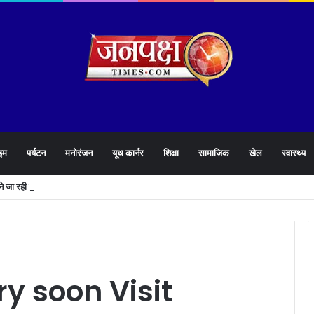
इम
पर्यटन
मनोरंजन
यूथ कार्नर
शिक्षा
सामाजिक
खेल
स्वास्थ्य
लने जा रही है धामी सरकार,युवाओं को मिलेगी 34 हजार रिकॉर्ड भर्तियों की सौगात
y soon Visit