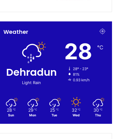
Weather
28
℃
Dehradun
28º - 23º
81%
0.93 km/h
Light Rain
28
29
25
32
30
℃
℃
℃
℃
℃
Sun
Mon
Tue
Wed
Thu