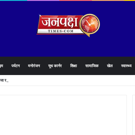
इम
पर्यटन
मनोरंजन
यूथ कार्नर
शिक्षा
सामाजिक
खेल
स्वास्थ्य
े जा रही है धामी सरकार,युवाओं को मिलेगी 34 हजार रिकॉर्ड भर्तियों की सौगात