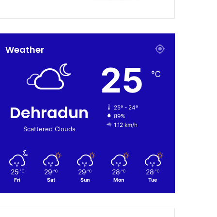
Weather
25
℃
Dehradun
25º - 24º
89%
1.12 km/h
Scattered Clouds
25
29
29
28
28
℃
℃
℃
℃
℃
Fri
Sat
Sun
Mon
Tue