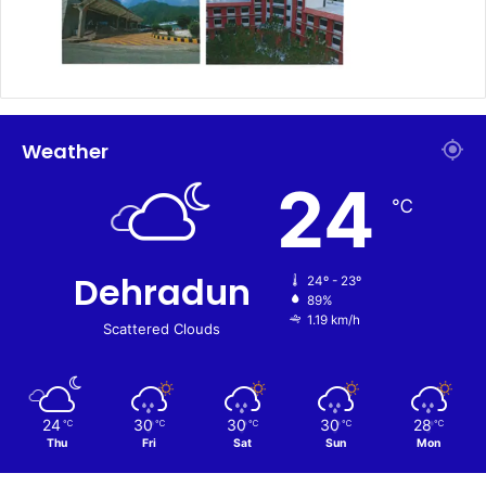
Weather
24
℃
Dehradun
24º - 23º
89%
1.19 km/h
Scattered Clouds
24
30
30
30
28
℃
℃
℃
℃
℃
Thu
Fri
Sat
Sun
Mon