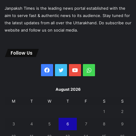
Janpaksh Times is the leading news portal established with the
aim to serve fast & authentic news to its audience. Stay tuned for
the latest updates from all over the Uttarakhand. Do subscribe our
website and follow us on social media.
Follow Us
Facebook
Twitter
YouTube
WhatsApp
August 2026
M
T
W
T
F
S
S
1
2
3
4
5
6
7
8
9