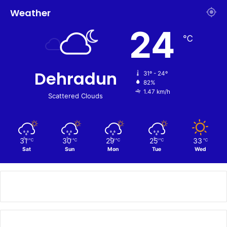
Weather
24
℃
Dehradun
31º - 24º
82%
1.47 km/h
Scattered Clouds
31
30
29
25
33
℃
℃
℃
℃
℃
Sat
Sun
Mon
Tue
Wed