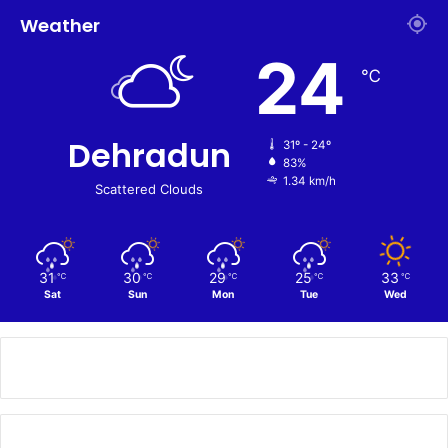
Weather
24
℃
Dehradun
31º - 24º
83%
1.34 km/h
Scattered Clouds
31
30
29
25
33
℃
℃
℃
℃
℃
Sat
Sun
Mon
Tue
Wed