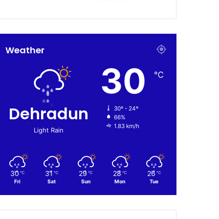
Weather
30
℃
Dehradun
30º - 24º
66%
1.83 km/h
Light Rain
30
31
29
28
26
℃
℃
℃
℃
℃
Fri
Sat
Sun
Mon
Tue