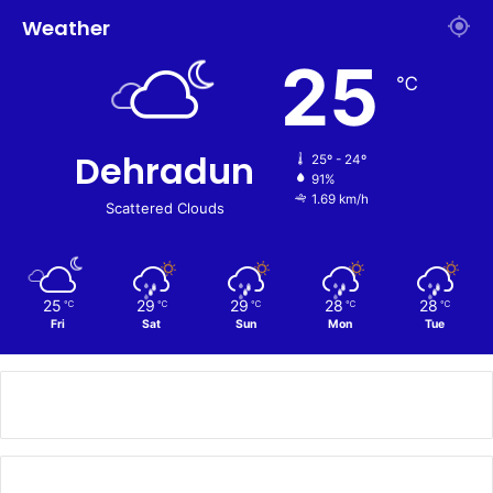
Weather
25
℃
Dehradun
25º - 24º
91%
1.69 km/h
Scattered Clouds
25
29
29
28
28
℃
℃
℃
℃
℃
Fri
Sat
Sun
Mon
Tue