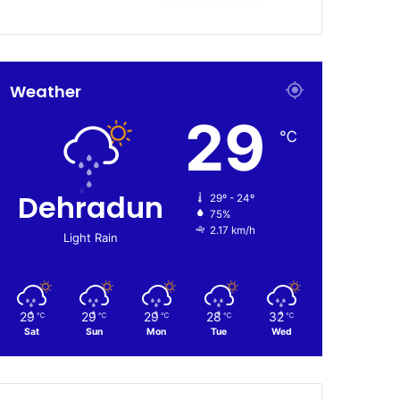
Weather
29
℃
Dehradun
29º - 24º
75%
2.17 km/h
Light Rain
29
29
29
28
32
℃
℃
℃
℃
℃
Sat
Sun
Mon
Tue
Wed