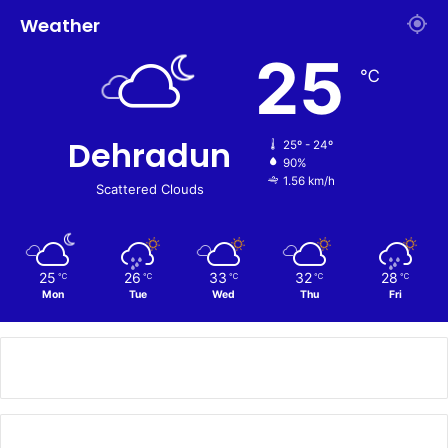
Weather
25
℃
Dehradun
25º - 24º
90%
1.56 km/h
Scattered Clouds
25
26
33
32
28
℃
℃
℃
℃
℃
Mon
Tue
Wed
Thu
Fri