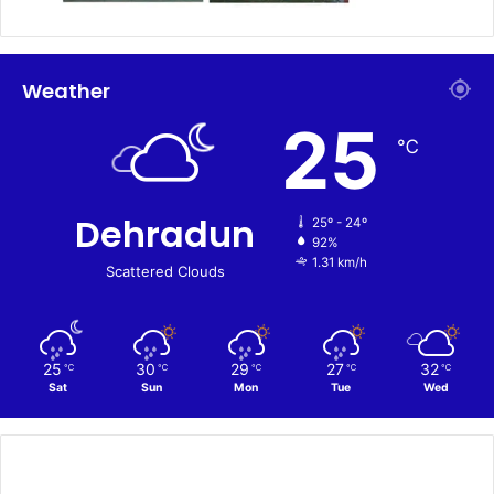
Weather
25
℃
Dehradun
25º - 24º
92%
1.31 km/h
Scattered Clouds
25
30
29
27
32
℃
℃
℃
℃
℃
Sat
Sun
Mon
Tue
Wed