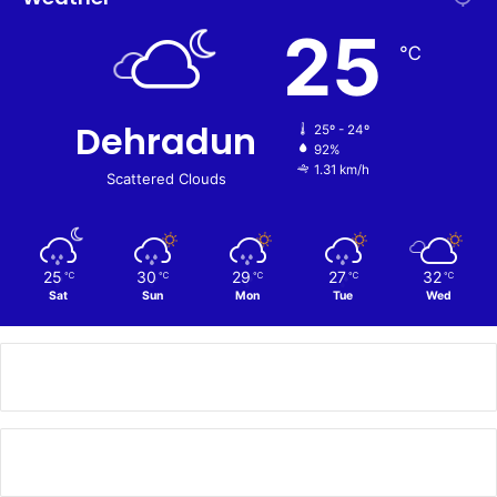
25
℃
Dehradun
25º - 24º
92%
1.31 km/h
Scattered Clouds
25
30
29
27
32
℃
℃
℃
℃
℃
Sat
Sun
Mon
Tue
Wed