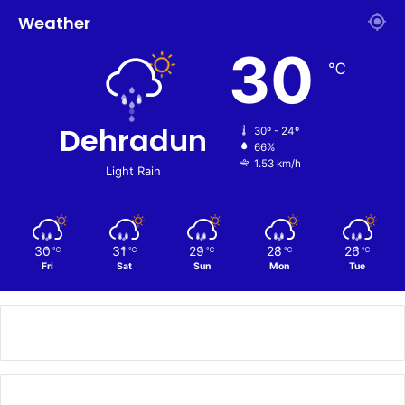
Weather
30
℃
Dehradun
30º - 24º
66%
1.53 km/h
Light Rain
30
31
29
28
26
℃
℃
℃
℃
℃
Fri
Sat
Sun
Mon
Tue