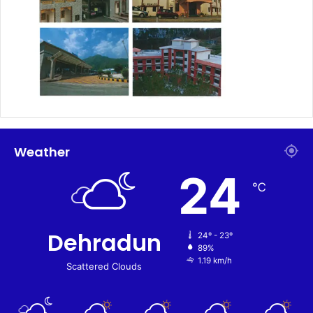
Weather
24
℃
Dehradun
24º - 23º
89%
1.19 km/h
Scattered Clouds