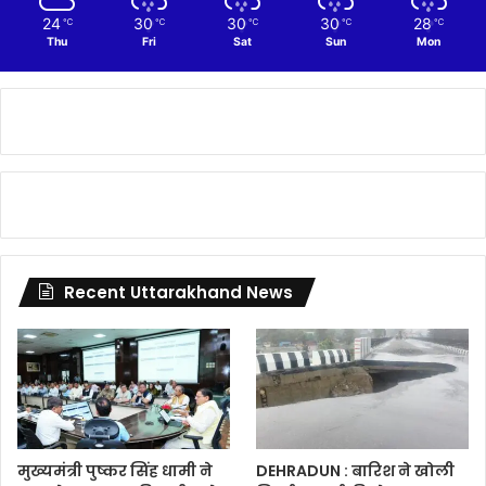
24
30
30
30
28
℃
℃
℃
℃
℃
Thu
Fri
Sat
Sun
Mon
Recent Uttarakhand News
मुख्यमंत्री पुष्कर सिंह धामी ने
DEHRADUN : बारिश ने खोली