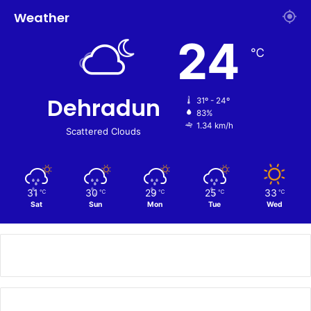
Weather
24
℃
Dehradun
31º - 24º
83%
1.34 km/h
Scattered Clouds
31
30
29
25
33
℃
℃
℃
℃
℃
Sat
Sun
Mon
Tue
Wed