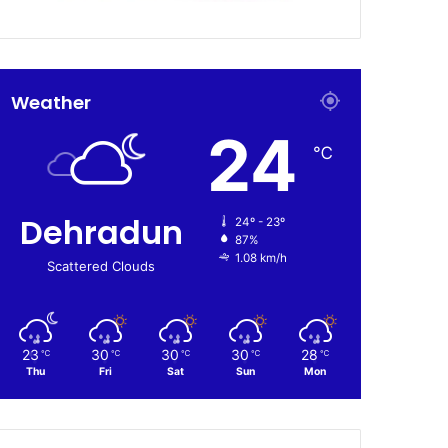
Weather
24
℃
Dehradun
24º - 23º
87%
1.08 km/h
Scattered Clouds
23
30
30
30
28
℃
℃
℃
℃
℃
Thu
Fri
Sat
Sun
Mon