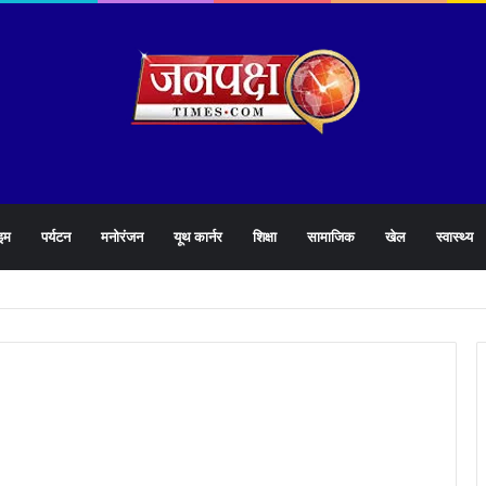
इम
पर्यटन
मनोरंजन
यूथ कार्नर
शिक्षा
सामाजिक
खेल
स्वास्थ्य
े 1905 हेल्पलाइन की समीक्षा के दौरान लापरवाह अधिकारियों को लगाई फटकार